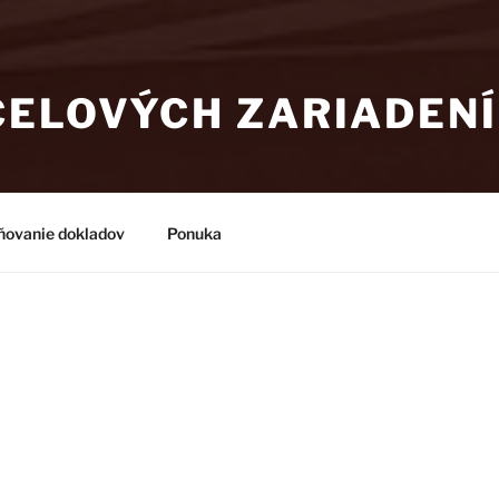
ČELOVÝCH ZARIADENÍ
ňovanie dokladov
Ponuka
ČELOVÝCH ZARIADENÍ
znik organizácie Správa účelových zariadení SAV (skrátene „